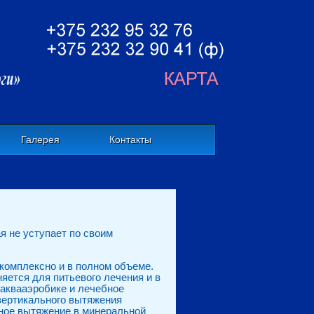
Галерея
Контакты
я не уступает по своим
комплексно и в полном объеме.
яется для питьевого лечения и в
 аквааэробике и лечебное
вертикального вытяжения
ьное вытяжение в минеральной