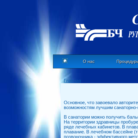
О нас
Процедур
Главная
Основное, что завоевало авторите
возможностям лучшим санаторно-
В санатории можно получить баль
На территории здравницы пробуре
ряде лечебных кабинетов. В плав
плавание. В лечебном бассейне (
позвоночника - эффективного мет