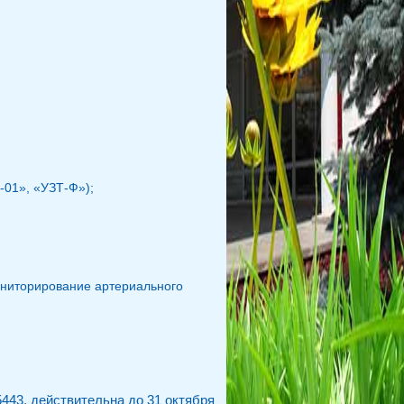
-01», «УЗТ-Ф»);
ониторирование артериального
443, действительна до 31 октября