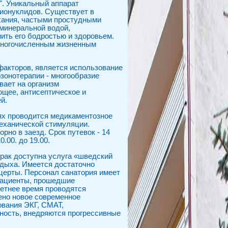
". Уникальный аппарат
ионуклидов. Существует в
хания, частыми простудными
минеральной водой,
ить его бодростью и здоровьем.
 многочисленным жизненным
акторов, является использование
озонотерапии - многообразие
ает на организм
ющее, антисептическое и
й.
ях проводится медикаментозное
еханической стимуляции.
рно в заезд. Срок путевок - 14
.00. до 19.00.
трак доступна услуга «шведский
тдыха. Имеется достаточно
нцерты. Персонал санатория имеет
Пациенты, прошедшие
етнее время проводятся
ено новое современное
ования ЭКГ, СМАТ,
ность, внедряются прогрессивные