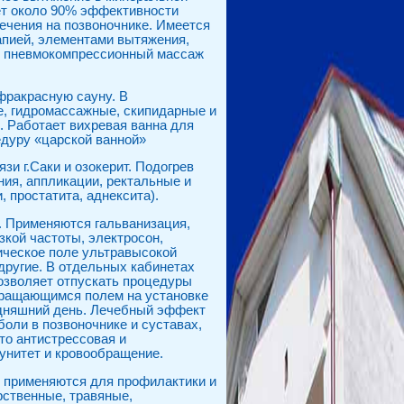
ает около 90% эффективности
ечения на позвоночнике. Имеется
апией, элементами вытяжения,
, пневмокомпрессионный массаж
фракрасную сауну. В
, гидромассажные, скипидарные и
. Работает вихревая ванна для
едуру «царской ванной»
зи г.Саки и озокерит. Подогрев
ия, аппликации, ректальные и
 простатита, аднексита).
. Применяются гальванизация,
кой частоты, электросон,
ическое поле ультравысокой
другие. В отдельных кабинетах
позволяет отпускать процедуры
вращающимся полем на установке
одняшний день. Лечебный эффект
оли в позвоночнике и суставах,
то антистрессовая и
унитет и кровообращение.
о применяются для профилактики и
рственные, травяные,