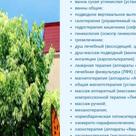
ванна сухая углекислая (уста
ванны общие;
подводное вертикальное вытя
галотерапия (управляемый га
гидротерапия кишечника (си
гинекология (осмотр гинеколо
грязелечение;
душ лечебный (восходящий, ц
душ-массаж подводный (ванны
ингаляции (аэрозольтерапия) (
лазерная терапия (аппараты 
лечебная физкультура (ЛФК) (
магнитотерапия (аппараты «А
общая магнитотерапия (устан
массаж аппаратный (массажна
компрессионной терапии «Ли
массаж ручной;
механотерапия;
нормобарическая гипокситера
озокерито-парафинолечение;
озонотерапия (аппараты «Ква
оксигенотерапия (кислородные