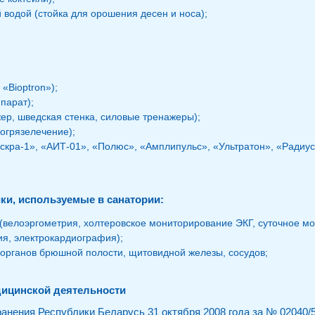
водой (стойка для орошения десен и носа);
«Bioptron»);
парат);
ер, шведская стенка, силовые тренажеры);
огрязелечение);
скра-1», «АИТ-01», «Полюс», «Амплипульс», «Ультратон», «Радиус
ки, используемые в санатории:
(велоэргометрия, холтеровское мониторирование ЭКГ, суточное м
я, электрокардиография);
 органов брюшной полости, щитовидной железы, сосудов;
дицинской деятельности
нения Республики Беларусь 31 октября 2008 года за № 02040/5