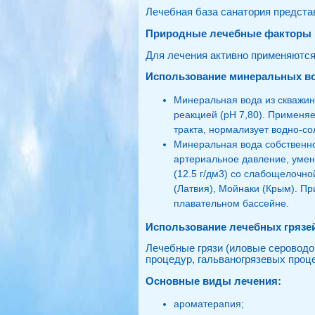
Лечебная база санатория предст
Природные лечебные факторы
Для лечения активно применяются 
Использование минеральных в
Минеральная вода из скважин
реакцией (pH 7,80). Применя
тракта, нормализует водно-со
Минеральная вода собственно
артериальное давление, умен
(12.5 г/дм3) со слабощелочно
(Латвия), Мойнаки (Крым). П
плавательном бассейне.
Использование лечебных грязе
Лечебные грязи (иловые сероводо
процедур, гальваногрязевых проц
Основные виды лечения:
ароматерапия;