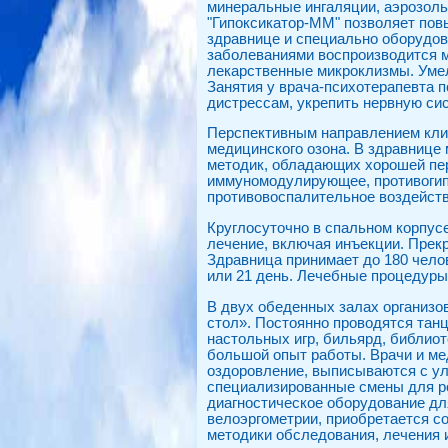
минеральные ингаляции, аэрозоль
"Гипоксикатор-ММ" позволяет пов
здравнице и специально оборудов
заболеваниями воспроизводится 
лекарственные микроклизмы. Умел
Занятия у врача-психотерапевта 
дистрессам, укрепить нервную сис
Перспективным направлением кли
медицинского озона. В здравнице 
методик, обладающих хорошей пе
иммуномодулирующее, противогипо
противовоспалительное воздейств
Круглосуточно в спальном корпус
лечение, включая инъекции. Прек
Здравница принимает до 180 челове
или 21 день. Лечебные процедуры 
В двух обеденных залах организо
стол». Постоянно проводятся тан
настольных игр, бильярд, библиот
большой опыт работы. Врачи и м
оздоровление, выписываются с ул
специализированные смены для ро
диагностическое оборудование дл
велоэргометрии, приобретается 
методики обследования, лечения 