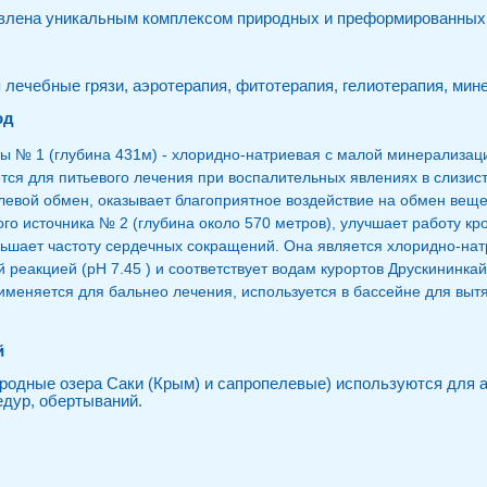
авлена уникальным комплексом природных и преформированных
лечебные грязи, аэротерапия, фитотерапия, гелиотерапия, мин
од
ы № 1 (глубина 431м) - хлоридно-натриевая с малой минерализаци
ется для питьевого лечения при воспалительных явлениях в слизи
левой обмен, оказывает благоприятное воздействие на обмен веще
го источника № 2 (глубина около 570 метров), улучшает работу кр
ьшает частоту сердечных сокращений. Она является хлоридно-на
й реакцией (pH 7.45 ) и соответствует водам курортов Друскининка
рименяется для бальнео лечения, используется в бассейне для выт
й
родные озера Саки (Крым) и сапропелевые) используются для 
едур, обертываний.