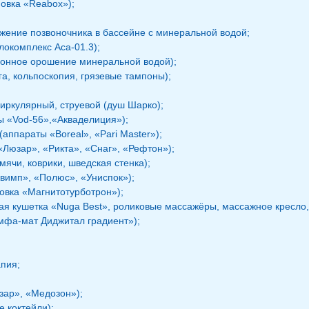
новка «Reabox»);
жение позвоночника в бассейне с минеральной водой;
локомплекс Аса-01.3);
фонное орошение минеральной водой);
га, кольпоскопия, грязевые тампоны);
иркулярный, струевой (душ Шарко);
 «Vod-56»,«Акваделиция»);
аппараты «Boreal», «Pari Master»);
«Люзар», «Рикта», «Снаг», «Рефтон»);
мячи, коврики, шведская стенка);
вимп», «Полюс», «Униспок»);
овка «Магнитотурботрон»);
я кушетка «Nuga Best», роликовые массажёры, массажное кресло
мфа-мат Диджитал градиент»);
пия;
зар», «Медозон»);
 коктейли);