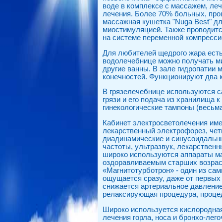
воде в комплексе с массажем, леч
лечения. Более 70% больных, про
массажная кушетка "Nuga Best" д
миостимуляцией. Также проводит
на системе переменной компресси
Для любителей щедрого жара есть
водолечебнице можно получать м
другие ванны. В зале гидропатии
конечностей. Функционируют два 
В грязелечебнице используются са
грязи и его подача из хранилища
гинекологические тампоны (весьма
Кабинет электросветолечения име
лекарственный электрофорез, чет
диадинамические и синусоидальны
частоты, ультразвук, лекарствен
широко используются аппараты ма
оздоравливаемым старших возрас
«Магнитотурботрон» - один из са
ощущается сразу, даже от первых
снижается артериальное давление 
релаксирующая процедура, процед
Широко используется кислородная
лечения горла, носа и бронхо-лег