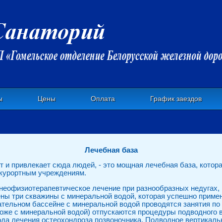
ы
Цены
Оплата
График заездов
Лечебная база
т и привлекает сюда людей, - это мощная лечебная база, котора
курортным учреждениям.
неофизиотерапевтическое лечение при разнообразных недугах, 
ны три скважины с минеральной водой, которая успешно примен
ательном бассейне с минеральной водой проводятся занятия по
тоже с минеральной водой) отпускаются процедуры подводного 
ода лечения остеохондроза позвоночника. Подводное вертикал