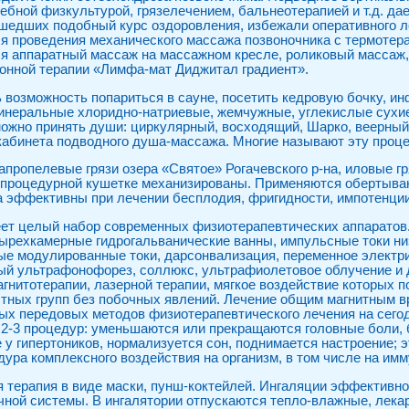
ебной физкультурой, грязелечением, бальнеотерапией и т.д. д
шедших подобный курс оздоровления, избежали оперативного л
ля проведения механического массажа позвоночника с термотер
ся аппаратный массаж на массажном кресле, роликовый массаж
онной терапии «Лимфа-мат Диджитал градиент».
 возможность попариться в сауне, посетить кедровую бочку, ин
инеральные хлоридно-натриевые, жемчужные, углекислые сухие
 можно принять души: циркулярный, восходящий, Шарко, веерный
кабинета подводного душа-массажа. Многие называют эту проц
пропелевые грязи озера «Святое» Рогачевского р-на, иловые гря
 к процедурной кушетке механизированы. Применяются обертыван
 эффективны при лечении бесплодия, фригидности, импотенции,
ет целый набор современных физиотерапевтических аппаратов
ырехкамерные гидрогальванические ванны, импульсные токи низ
е модулированные токи, дарсонвализация, переменное электр
ный ультрафонофорез, соллюкс, ультрафиолетовое облучение и 
гнитотерапии, лазерной терапии, мягкое воздействие которых 
тных групп без побочных явлений. Лечение общим магнитным 
мых передовых методов физиотерапевтического лечения на сег
 2-3 процедур: уменьшаются или прекращаются головные боли, б
у гипертоников, нормализуется сон, поднимается настроение; э
ура комплексного воздействия на организм, в том числе на имм
 терапия в виде маски, пунш-коктейлей. Ингаляции эффективн
очной системы. В ингалятории отпускаются тепло-влажные, лека