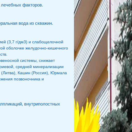
 лечебных факторов.
еральная вода из скважин.
ей (3,7 г/дм3) и слабощелочной
стой оболочке желудочно-кишечного
ств.
овеносной системы, снижает
триевой, средней минерализации
й (Литва), Кашин (Россия), Юрмала
яжения позвоночника и
аппликаций, внутриполостных