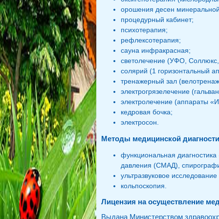
орошения десен минеральной 
процедурный кабинет;
психотерапия;
рефлексотерапия;
сауна инфракрасная;
светолечение (УФО, Соллюкс, 
солярий (1 горизонтальный ап
тренажерный зал (велотренаж
электрогрязелечение (гальван
электролечение (аппараты «И
кедровая бочка;
электросон.
Методы медицинской диагности
функциональная диагностика 
давления (СМАД), спирографи
ультразвуковое исследование
кольпоскопия.
Лицензия на осуществление ме
Выдана Министерством здравоохра